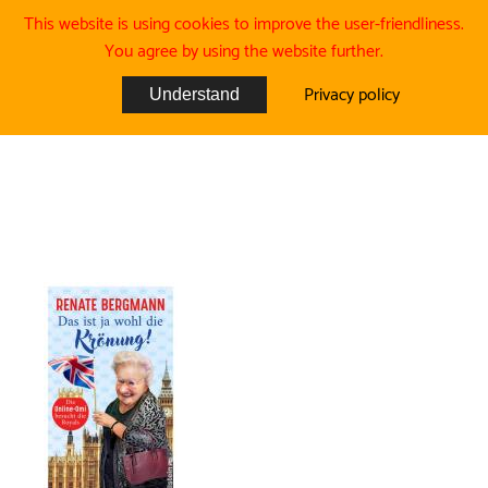
This website is using cookies to improve the user-friendliness.
You agree by using the website further.
Privacy policy
Understand