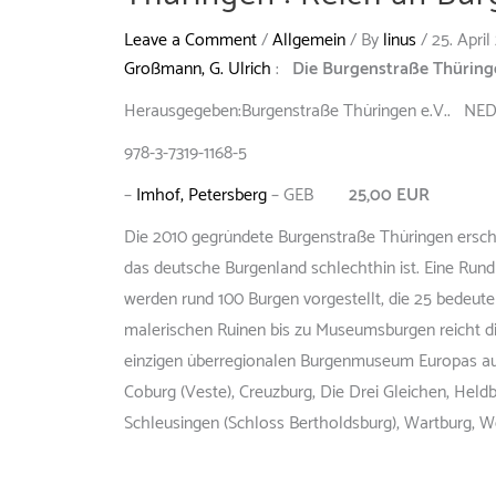
Leave a Comment
/
Allgemein
/ By
linus
/
25. April
Großmann, G. Ulrich
:
Die Burgenstraße Thürin
Herausgegeben:Burgenstraße Thüringen e.V.. NED
978-3-7319-1168-5
–
Imhof, Petersberg
– GEB
25,00 EUR
Die 2010 gegründete Burgenstraße Thüringen erschl
das deutsche Burgenland schlechthin ist. Eine Rund
werden rund 100 Burgen vorgestellt, die 25 bedeut
malerischen Ruinen bis zu Museumsburgen reicht 
einzigen überregionalen Burgenmuseum Europas auf 
Coburg (Veste), Creuzburg, Die Drei Gleichen, Held
Schleusingen (Schloss Bertholdsburg), Wartburg, W