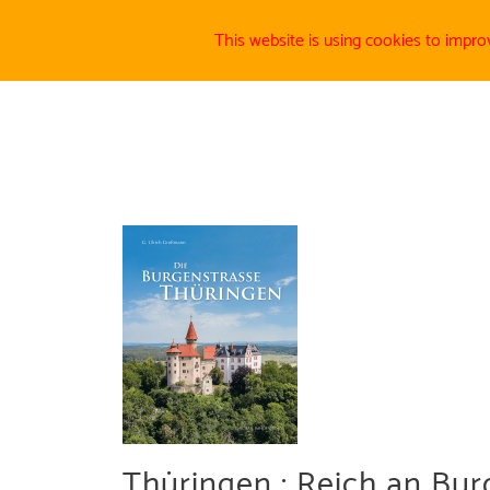
This website is using cookies to impro
Thüringen : Reich an Bur