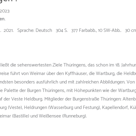
 2023
gen.
. 2021. Sprache: Deutsch 304 S. 377 Farbabb., 10 SW-Abb.. 30 
ießt die sehenswertesten Ziele Thüringens, das schon im 18. Jahrhu
reise führt von Weimar über den Kyffhäuser, die Wartburg, die Heldbu
endsten besonders ausführlich und mit zahlreichen Abbildungen. Vo
die Palette der Burgen Thüringens, mit Höhepunkten wie der Wart
der Veste Heldburg. Mitglieder der Burgenstraße Thüringen: Altenbu
burg (Veste), Heldrungen (Wasserburg und Festung), Kapellendorf, Kü
eimar (Bastille) und Weißensee (Runneburg).