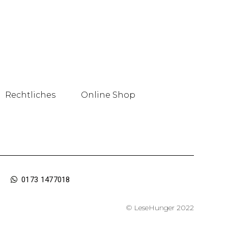
Rechtliches
Online Shop
0173 1477018
© LeseHunger 2022